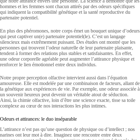
que notre attirance envers une personne. La science a démontré que les
hommes et les femmes sont chacun attirés par des odeurs spécifiques
qui indiquent la compatibilité génétique et la santé reproductive du
partenaire potentiel.
En plus des phéromones, notre corps émet un bouquet unique d’odeurs
qui peut captiver un(e) partenaire potentiel(le). C’est un langage
silencieux mais extrêmement puissant. Des études ont montré que les
personnes qui trouvent l’odeur naturelle de leur partenaire plaisante,
tendent à former des relations plus stables et satisfaisantes. En effet,
une odeur corporelle agréable peut augmenter l’attirance physique et
renforcer le lien émotionnel entre deux individus.
Notre propre perception olfactive intervient aussi dans l’équation
amoureuse. Elle est modelée par une combinaison de facteurs, allant de
la génétique aux expériences de vie. Par exemple, une odeur associée à
un souvenir heureux peut devenir un véritable atout de séduction.
Ainsi, la chimie olfactive, loin d’être une science exacte, tisse sa toile
complexe au cœur de nos interactions les plus intimes.
Odeurs et attirances: le duo inséparable
L’attirance n’est pas qu’une question de physique ou d’intellect ; nos
narines ont leur mot à dire. Imaginez une rencontre entre deux