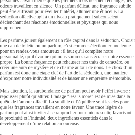
personnes : avant même que les premiers mots ne soient échangés, les
odeurs travaillent en silence. Un parfum délicat, une fragrance subtile
peut être suffisant pour éveiller l’intérêt, allumer une étincelle. La
séduction olfactive agit à un niveau pratiquement subconscient,
déclenchant des réactions émotionnelles et physiques qui nous
rapprochent.
Les parfums jouent également un rôle capital dans la séduction. Choisir
une eau de toilette ou un parfum, c’est comme sélectionner une tenue
pour un rendez-vous amoureux : il faut qu’il complète notre
personnalité, qu’il évoque qui nous sommes sans écraser notre essence
propre. La bonne fragrance peut rehausser nos traits de caractère, ou
créer une aura de mystère et de charme autour de nous. Le choix d’un
parfum est donc une étape clef de l’art de la séduction, une manière
d’exprimer notre individualité et de laisser une empreinte mémorable.
Mais attention, la surabondance de parfum peut avoir l’effet inverse :
repousser plutôt qu’attirer. L’adage "less is more" est de mise dans la
quête de l’amour olfactif. La subtilité et l’équilibre sont les clés pour
que les fragrances travaillent en notre faveur. Une trace légère de
parfum peut ainsi inviter à se rapprocher pour mieux sentir, favorisant
la proximité et l’intimité, deux ingrédients essentiels dans le
développement d’une relation amoureuse.