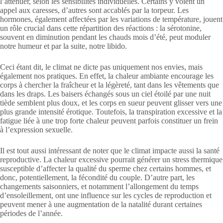
l’atténuer, selon les sensibilités individuelles. Certains y voient un
appel aux caresses, d’autres sont accablés par la torpeur. Les
hormones, également affectées par les variations de température, jouent
un rôle crucial dans cette répartition des réactions : la sérotonine,
souvent en diminution pendant les chauds mois d’été, peut moduler
notre humeur et par la suite, notre libido.
Ceci étant dit, le climat ne dicte pas uniquement nos envies, mais
également nos pratiques. En effet, la chaleur ambiante encourage les
corps à chercher la fraîcheur et la légèreté, tant dans les vêtements que
dans les draps. Les baisers échangés sous un ciel étoilé par une nuit
tiède semblent plus doux, et les corps en sueur peuvent glisser vers une
plus grande intensité érotique. Toutefois, la transpiration excessive et la
fatigue liée à une trop forte chaleur peuvent parfois constituer un frein
à l’expression sexuelle.
Il est tout aussi intéressant de noter que le climat impacte aussi la santé
reproductive. La chaleur excessive pourrait générer un stress thermique
susceptible d’affecter la qualité du sperme chez certains hommes, et
donc, potentiellement, la fécondité du couple. D’autre part, les
changements saisonniers, et notamment l’allongement du temps
d’ensoleillement, ont une influence sur les cycles de reproduction et
peuvent mener à une augmentation de la natalité durant certaines
périodes de l’année.