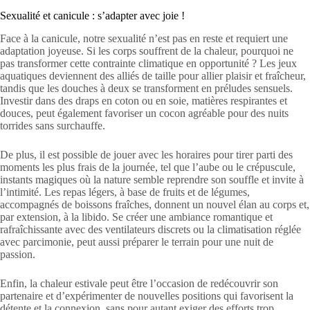
Sexualité et canicule : s’adapter avec joie !
Face à la canicule, notre sexualité n’est pas en reste et requiert une
adaptation joyeuse. Si les corps souffrent de la chaleur, pourquoi ne
pas transformer cette contrainte climatique en opportunité ? Les jeux
aquatiques deviennent des alliés de taille pour allier plaisir et fraîcheur,
tandis que les douches à deux se transforment en préludes sensuels.
Investir dans des draps en coton ou en soie, matières respirantes et
douces, peut également favoriser un cocon agréable pour des nuits
torrides sans surchauffe.
De plus, il est possible de jouer avec les horaires pour tirer parti des
moments les plus frais de la journée, tel que l’aube ou le crépuscule,
instants magiques où la nature semble reprendre son souffle et invite à
l’intimité. Les repas légers, à base de fruits et de légumes,
accompagnés de boissons fraîches, donnent un nouvel élan au corps et,
par extension, à la libido. Se créer une ambiance romantique et
rafraîchissante avec des ventilateurs discrets ou la climatisation réglée
avec parcimonie, peut aussi préparer le terrain pour une nuit de
passion.
Enfin, la chaleur estivale peut être l’occasion de redécouvrir son
partenaire et d’expérimenter de nouvelles positions qui favorisent la
détente et la connexion, sans pour autant exiger des efforts trop